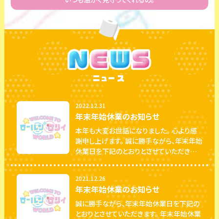
ニュース
2022.12.31
年末年始休業のお知らせ
本年も大変お世話になりました。 心より感
謝申し上げます。 誠に勝手ながら、年末年始
休業日を下記のとおりとさせていただきま
す。 年末年始休業期間：２０２２年１２月３１
日（土）～２０２３年１月５日（木） ご不便を
2021.12.26
おかけいたしますが、何卒よろしくお願い申
年末年始休業のお知らせ
し上げます。
誠に勝手ながら、年末年始休業日を下記の
とおりとさせていただきます。 年末年始休業